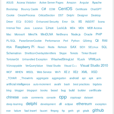
Apache
ASUS
Access Violation
Active Server Pages
Amazon
Angular
CentOS
C#
Bootstrap
Bouncy Castle
COM
Certificate
ChatGPT
Cookie
CreateProcess
CriticalSection
DST
Delphi
Designer
Desktop
IIS
Icons
Driver
EC2
EOSIO
Enhanced Security
Error
Git.
INSERT
Linux
LockLib
Interval Tree
Java
Lazarus
MD4
MD5
MDB Access
PHP
MiniDLNA
Node.js
Oracle
Mac
Microsoft
MikroTik
NetBeans
Qt
RAII
PL/SQL
ParseServerCookie
Performance
Perl
Python
QString
Raspberry Pi
SAX
SQL
RSA
React
Redis
Refresh
SEH
SELinux
Schematron
ShellIconOverlayIdentifiers
Skype
Teredo
Tinker Board
VHashedStringList
VLock
VRWLock
TortoiseGit
Unhandled Exception
Visual Studio 2010
VUncopyable
VerQueryValue
Visial Studio
Visual C++
XML
XSD
XE 2
XE2
WCF
WHEN
WSDL
Web Service
Wi-Fi
android
arm
_TCHAR
_ThrowInfo
aggregate
aggregation
api
apk
artificial intelligence
avahi
auto-increment
bash
best practices
bigdata
boost
bug
build
certificate
blog
blogger
blogspot
books
builder
cpp
chinese
code
comments
console
cryptoapi
dataset
delphi
ethereum
dll
deep learning
development
eclipse
exception
github
fast insert
exe
failure
faucet
ffmpeg
ftp
geth
git
gitalk