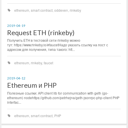
ethereum
,
smart contract
,
oddeven
,
rinkeby
2019-04-19
Request ETH (rinkeby)
Получить ETH в тестовой сети rinkeby можно
тут: https://www.rinkeby.io/#faucetНадо указать ссылку на пост с
адресом для получения, типа такого: htt...
ethereum
,
rinkeby
,
faucet
2019-04-12
Ethereum и PHP
Полезные ссылки: API client lib for communication with geth (go-
ethereum) nodehttps://github.com/petrhejna/geth-jsonrpc-php-client PHP
interfac...
ethereum
,
smart contract
,
PHP