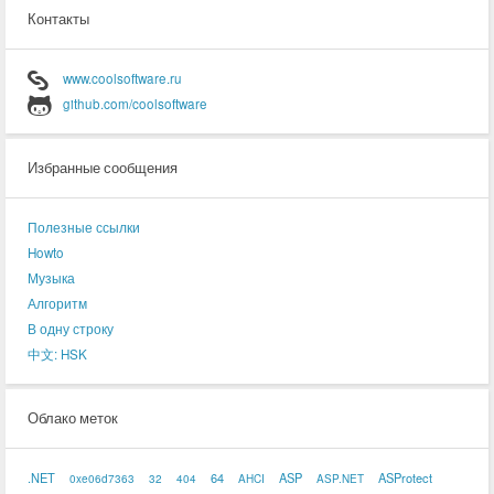
Контакты
www.coolsoftware.ru
github.com/coolsoftware
Избранные сообщения
Полезные ссылки
Howto
Музыка
Алгоритм
В одну строку
中文: HSK
Облако меток
.NET
64
ASP
ASProtect
0xe06d7363
32
404
AHCI
ASP.NET