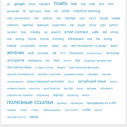
howto
google
hsk
hexo
indy
go
highlight
http
ipv6
itree
lol
machine learning
javascript
lib
light-plus
links
mDNS
mongo
mysql
nodejs
max_connections
mist
mkdocs
mkv
mp4
my.ini
openssl
openvpn
oddeven
pagination
pip
plugin
proxy
pypi
python
smart contract
ssl
rinkeby
rpi
search
sqlite
string
random
reac
tinkerboard
trie
tuning
test
testing
theme
throttle
throttling
trick
tutorial
uncopyable
version
video
vpn
web development & design
web3
windows
wsl2
Писатели
Читатели
youtube
zlib
ГСЧ
Схематрон
алгоритм
анекдоты
блог
бор
баг
блоги
будущее профессии
быстрая вставка
в одну строку
видео
виртуальная функция
дерево интервалов
дерево отрезков
документация
зарядка
иконки
китайский язык
искусственный интеллект
исключения
йога
книги
комментарии
консоль
конструктор
кунгфу
лень
музыка
обновить
парсер
обработка ошибок
обучение
переезд
поиск
полезные ссылки
программисты и ИИ
пример
проверка
хобби
сварка
спорт
стихи
тайцзицюань
троттлинг
цигун
юмор
человечность