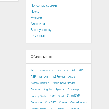
Полезные ссылки
Howto
Музыка
Алгоритм
В одну строку
中文: HSK
Облако меток
.NET
64
0xe06d7363
32
404
AHCI
ASP
ASProtect
ASP.NET
ASUS
Access Violation
Active Server Pages
Apache
Amazon
Angular
Bootstrap
CentOS
C#
Bouncy Castle
COM
Certificate
ChatGPT
Cookie
CreateProcess
CriticalSection
DST
Delphi
Designer