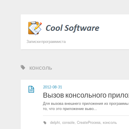
Записки программиста
консоль
2012-08-31
Вызов консольного прило
Для вызова внешнего приложения из программы н
то, что это приложение выво...
delphi
,
console
,
CreateProcess
,
консоль