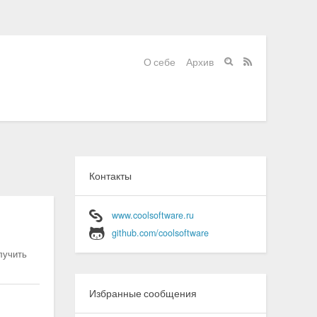
О себе
Архив


Контакты
www.coolsoftware.ru
github.com/coolsoftware
лучить
Избранные сообщения