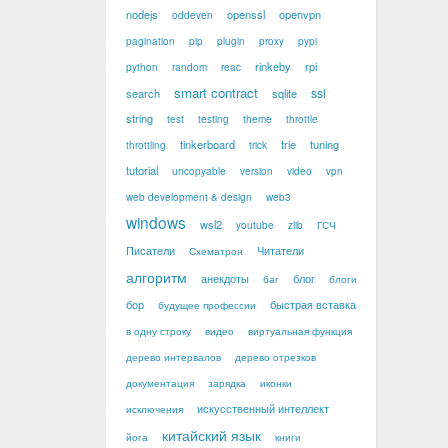
nodejs
openssl
openvpn
oddeven
pagination
pip
plugin
proxy
pypi
rinkeby
rpi
python
random
reac
smart contract
ssl
search
sqlite
string
test
testing
theme
throttle
tinkerboard
trie
tuning
throttling
trick
tutorial
uncopyable
version
video
vpn
web development & design
web3
windows
wsl2
youtube
zlib
ГСЧ
Писатели
Читатели
Схематрон
алгоритм
анекдоты
блог
баг
блоги
бор
быстрая вставка
будущее профессии
в одну строку
видео
виртуальная функция
дерево интервалов
дерево отрезков
документация
зарядка
иконки
искусственный интеллект
исключения
китайский язык
йога
книги