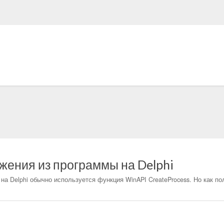
жения из программы на Delphi
а Delphi обычно используется функция WinAPI CreateProcess. Но как по