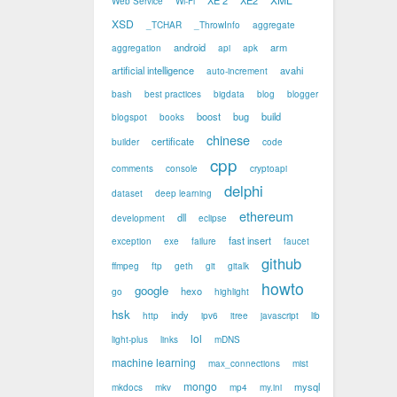
XE 2
XE2
Web Service
Wi-Fi
XSD
_TCHAR
_ThrowInfo
aggregate
android
arm
aggregation
api
apk
artificial intelligence
avahi
auto-increment
bash
best practices
bigdata
blog
blogger
boost
bug
build
blogspot
books
chinese
certificate
builder
code
cpp
comments
console
cryptoapi
delphi
dataset
deep learning
ethereum
dll
development
eclipse
fast insert
exception
exe
failure
faucet
github
ffmpeg
ftp
geth
git
gitalk
howto
google
hexo
go
highlight
hsk
indy
http
ipv6
itree
javascript
lib
lol
light-plus
links
mDNS
machine learning
max_connections
mist
mongo
mysql
mkdocs
mkv
mp4
my.ini