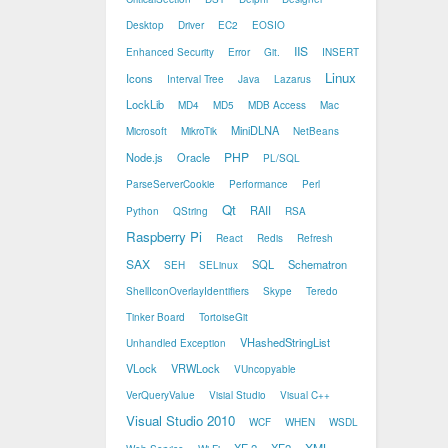
Desktop
Driver
EC2
EOSIO
IIS
Enhanced Security
Error
Git.
INSERT
Linux
Icons
Interval Tree
Java
Lazarus
LockLib
MD4
MD5
MDB Access
Mac
MiniDLNA
Microsoft
MikroTik
NetBeans
PHP
Node.js
Oracle
PL/SQL
ParseServerCookie
Performance
Perl
Qt
RAII
Python
QString
RSA
Raspberry Pi
React
Redis
Refresh
SAX
SQL
Schematron
SEH
SELinux
ShellIconOverlayIdentifiers
Skype
Teredo
Tinker Board
TortoiseGit
VHashedStringList
Unhandled Exception
VLock
VRWLock
VUncopyable
VerQueryValue
Visial Studio
Visual C++
Visual Studio 2010
WCF
WHEN
WSDL
XML