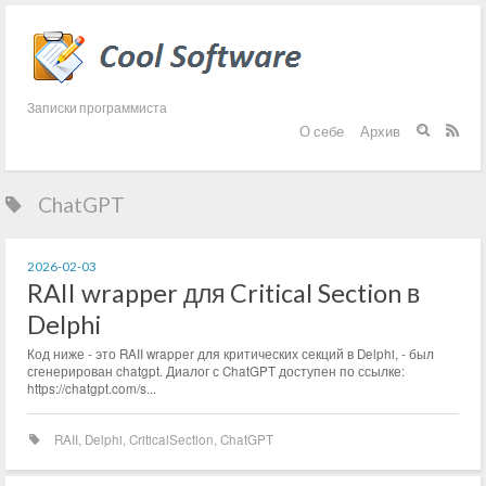
Записки программиста
О себе
Архив


ChatGPT
2026-02-03
RAII wrapper для Critical Section в
Delphi
Код ниже - это RAII wrapper для критических секций в Delphi, - был
сгенерирован chatgpt. Диалог с ChatGPT доступен по ссылке:
https://chatgpt.com/s...
RAII
,
Delphi
,
CriticalSection
,
ChatGPT