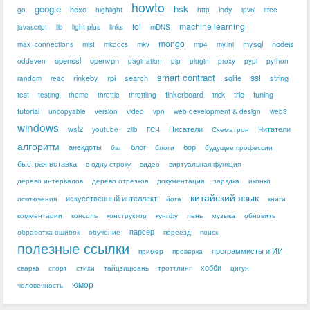
howto
google
hsk
hexo
indy
go
highlight
http
ipv6
itree
lol
machine learning
javascript
lib
light-plus
links
mDNS
mongo
mysql
nodejs
max_connections
mist
mkdocs
mkv
mp4
my.ini
openssl
openvpn
oddeven
pagination
pip
plugin
proxy
pypi
python
smart contract
ssl
rinkeby
rpi
search
sqlite
string
random
reac
tinkerboard
trie
tuning
test
testing
theme
throttle
throttling
trick
tutorial
uncopyable
version
video
vpn
web development & design
web3
windows
wsl2
Писатели
Читатели
youtube
zlib
ГСЧ
Схематрон
алгоритм
анекдоты
блог
бор
баг
блоги
будущее профессии
быстрая вставка
в одну строку
видео
виртуальная функция
дерево интервалов
дерево отрезков
документация
зарядка
иконки
китайский язык
искусственный интеллект
исключения
йога
книги
комментарии
консоль
конструктор
кунгфу
лень
музыка
обновить
парсер
обработка ошибок
обучение
переезд
поиск
полезные ссылки
программисты и ИИ
пример
проверка
хобби
сварка
спорт
стихи
тайцзицюань
троттлинг
цигун
юмор
человечность