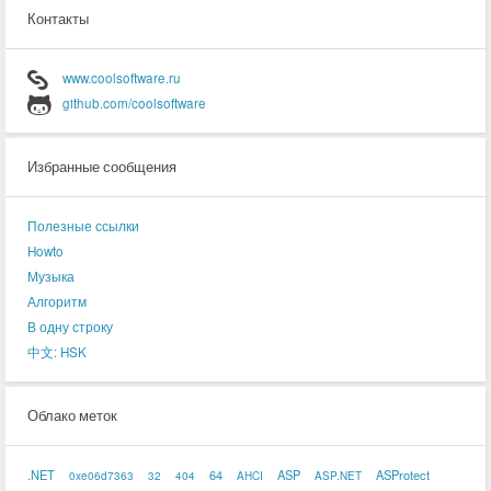
Контакты
www.coolsoftware.ru
github.com/coolsoftware
Избранные сообщения
Полезные ссылки
Howto
Музыка
Алгоритм
В одну строку
中文: HSK
Облако меток
.NET
64
ASP
ASProtect
0xe06d7363
32
404
AHCI
ASP.NET