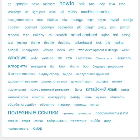
howto
google
hsk
hexo
indy
go
highlight
http
ipv6
itree
lol
machine learning
javascript
lib
light-plus
links
mDNS
mongo
mysql
nodejs
max_connections
mist
mkdocs
mkv
mp4
my.ini
openssl
openvpn
oddeven
pagination
pip
plugin
proxy
pypi
python
smart contract
ssl
rinkeby
rpi
search
sqlite
string
random
reac
tinkerboard
trie
tuning
test
testing
theme
throttle
throttling
trick
tutorial
uncopyable
version
video
vpn
web development & design
web3
windows
wsl2
Писатели
Читатели
youtube
zlib
ГСЧ
Схематрон
алгоритм
анекдоты
блог
бор
баг
блоги
будущее профессии
быстрая вставка
в одну строку
видео
виртуальная функция
дерево интервалов
дерево отрезков
документация
зарядка
иконки
китайский язык
искусственный интеллект
исключения
йога
книги
комментарии
консоль
конструктор
кунгфу
лень
музыка
обновить
парсер
обработка ошибок
обучение
переезд
поиск
полезные ссылки
программисты и ИИ
пример
проверка
хобби
сварка
спорт
стихи
тайцзицюань
троттлинг
цигун
юмор
человечность