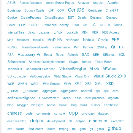
Apache
ASUS
Access Violation
Active Server Pages
Amazon
Angular
CentOS
C#
Bootstrap
Bouncy Castle
COM
Certificate
ChatGPT
Cookie
CreateProcess
CriticalSection
DST
Delphi
Designer
Desktop
IIS
Icons
Driver
EC2
EOSIO
Enhanced Security
Error
Git.
INSERT
Linux
LockLib
Interval Tree
Java
Lazarus
MD4
MD5
MDB Access
PHP
MiniDLNA
Node.js
Oracle
Mac
Microsoft
MikroTik
NetBeans
Qt
RAII
PL/SQL
ParseServerCookie
Performance
Perl
Python
QString
Raspberry Pi
SAX
SQL
RSA
React
Redis
Refresh
SEH
SELinux
Schematron
ShellIconOverlayIdentifiers
Skype
Teredo
Tinker Board
VHashedStringList
VLock
VRWLock
TortoiseGit
Unhandled Exception
Visual Studio 2010
VUncopyable
VerQueryValue
Visial Studio
Visual C++
XML
XSD
XE 2
XE2
WCF
WHEN
WSDL
Web Service
Wi-Fi
android
arm
_TCHAR
_ThrowInfo
aggregate
aggregation
api
apk
artificial intelligence
avahi
auto-increment
bash
best practices
bigdata
boost
bug
build
certificate
blog
blogger
blogspot
books
builder
cpp
chinese
code
comments
console
cryptoapi
dataset
delphi
ethereum
dll
deep learning
development
eclipse
exception
github
fast insert
exe
failure
faucet
ffmpeg
ftp
geth
git
gitalk