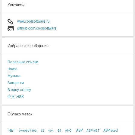
Контакты
www.coolsoftware.ru
github.com/coolsoftware
Избранные сообщения
Полезные ссылки
Howto
Музыка
Алгоритм
В одну строку
中文: HSK
Облако меток
.NET
64
ASP
ASProtect
0xe06d7363
32
404
AHCI
ASP.NET