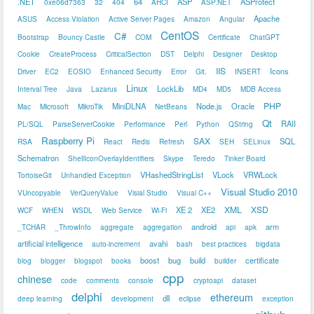
.NET
64
ASP
ASProtect
0xe06d7363
32
404
AHCI
ASP.NET
Apache
ASUS
Access Violation
Active Server Pages
Amazon
Angular
CentOS
C#
Bootstrap
Bouncy Castle
COM
Certificate
ChatGPT
Cookie
CreateProcess
CriticalSection
DST
Delphi
Designer
Desktop
IIS
Icons
Driver
EC2
EOSIO
Enhanced Security
Error
Git.
INSERT
Linux
LockLib
Interval Tree
Java
Lazarus
MD4
MD5
MDB Access
PHP
MiniDLNA
Node.js
Oracle
Mac
Microsoft
MikroTik
NetBeans
Qt
RAII
PL/SQL
ParseServerCookie
Performance
Perl
Python
QString
Raspberry Pi
SAX
SQL
RSA
React
Redis
Refresh
SEH
SELinux
Schematron
ShellIconOverlayIdentifiers
Skype
Teredo
Tinker Board
VHashedStringList
VLock
VRWLock
TortoiseGit
Unhandled Exception
Visual Studio 2010
VUncopyable
VerQueryValue
Visial Studio
Visual C++
XML
XSD
XE 2
XE2
WCF
WHEN
WSDL
Web Service
Wi-Fi
android
arm
_TCHAR
_ThrowInfo
aggregate
aggregation
api
apk
artificial intelligence
avahi
auto-increment
bash
best practices
bigdata
boost
bug
build
certificate
blog
blogger
blogspot
books
builder
cpp
chinese
code
comments
console
cryptoapi
dataset
delphi
ethereum
dll
deep learning
development
eclipse
exception