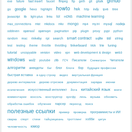
github
fast insert
exe
failure
faucet
ffmpeg
ftp
geth
git
gitalk
howto
google
hsk
hexo
indy
go
highlight
http
ipv6
itree
lol
machine learning
javascript
lib
light-plus
links
mDNS
mongo
mysql
nodejs
max_connections
mist
mkdocs
mkv
mp4
my.ini
openssl
openvpn
oddeven
pagination
pip
plugin
proxy
pypi
python
smart contract
ssl
rinkeby
rpi
search
sqlite
string
random
reac
tinkerboard
trie
tuning
test
testing
theme
throttle
throttling
trick
tutorial
uncopyable
version
video
vpn
web development & design
web3
windows
wsl2
Писатели
Читатели
youtube
zlib
ГСЧ
Схематрон
алгоритм
анекдоты
блог
бор
баг
блоги
будущее профессии
быстрая вставка
в одну строку
видео
виртуальная функция
дерево интервалов
дерево отрезков
документация
зарядка
иконки
китайский язык
искусственный интеллект
исключения
йога
книги
комментарии
консоль
конструктор
кунгфу
лень
музыка
обновить
парсер
обработка ошибок
обучение
переезд
поиск
полезные ссылки
программисты и ИИ
пример
проверка
хобби
сварка
спорт
стихи
тайцзицюань
троттлинг
цигун
юмор
человечность