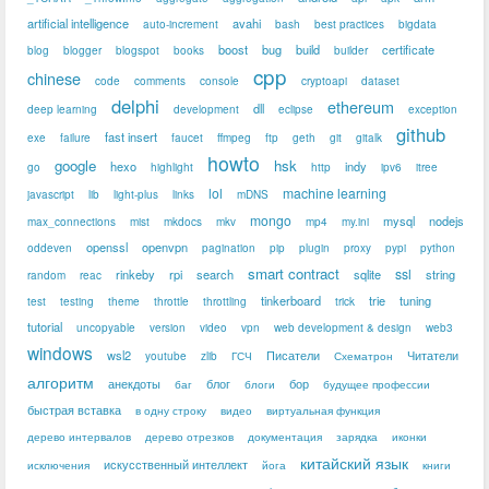
artificial intelligence
avahi
auto-increment
bash
best practices
bigdata
boost
bug
build
certificate
blog
blogger
blogspot
books
builder
cpp
chinese
code
comments
console
cryptoapi
dataset
delphi
ethereum
dll
deep learning
development
eclipse
exception
github
fast insert
exe
failure
faucet
ffmpeg
ftp
geth
git
gitalk
howto
google
hsk
hexo
indy
go
highlight
http
ipv6
itree
lol
machine learning
javascript
lib
light-plus
links
mDNS
mongo
mysql
nodejs
max_connections
mist
mkdocs
mkv
mp4
my.ini
openssl
openvpn
oddeven
pagination
pip
plugin
proxy
pypi
python
smart contract
ssl
rinkeby
rpi
search
sqlite
string
random
reac
tinkerboard
trie
tuning
test
testing
theme
throttle
throttling
trick
tutorial
uncopyable
version
video
vpn
web development & design
web3
windows
wsl2
Писатели
Читатели
youtube
zlib
ГСЧ
Схематрон
алгоритм
анекдоты
блог
бор
баг
блоги
будущее профессии
быстрая вставка
в одну строку
видео
виртуальная функция
дерево интервалов
дерево отрезков
документация
зарядка
иконки
китайский язык
искусственный интеллект
исключения
йога
книги