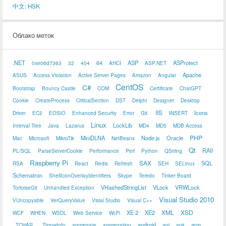
中文: HSK
Облако меток
.NET
64
ASP
ASProtect
0xe06d7363
32
404
AHCI
ASP.NET
Apache
ASUS
Access Violation
Active Server Pages
Amazon
Angular
CentOS
C#
Bootstrap
Bouncy Castle
COM
Certificate
ChatGPT
Cookie
CreateProcess
CriticalSection
DST
Delphi
Designer
Desktop
IIS
Icons
Driver
EC2
EOSIO
Enhanced Security
Error
Git.
INSERT
Linux
LockLib
Interval Tree
Java
Lazarus
MD4
MD5
MDB Access
PHP
MiniDLNA
Node.js
Oracle
Mac
Microsoft
MikroTik
NetBeans
Qt
RAII
PL/SQL
ParseServerCookie
Performance
Perl
Python
QString
Raspberry Pi
SAX
SQL
RSA
React
Redis
Refresh
SEH
SELinux
Schematron
ShellIconOverlayIdentifiers
Skype
Teredo
Tinker Board
VHashedStringList
VLock
VRWLock
TortoiseGit
Unhandled Exception
Visual Studio 2010
VUncopyable
VerQueryValue
Visial Studio
Visual C++
XML
XSD
XE 2
XE2
WCF
WHEN
WSDL
Web Service
Wi-Fi
android
arm
_TCHAR
_ThrowInfo
aggregate
aggregation
api
apk