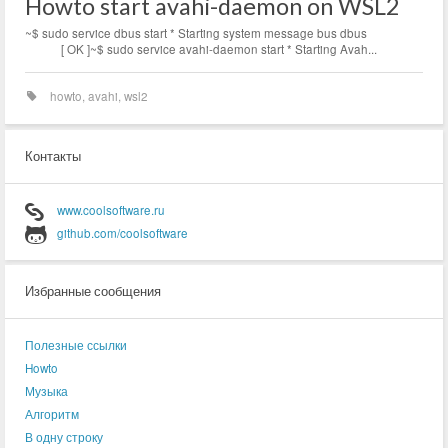
Howto start avahi-daemon on WSL2
~$ sudo service dbus start * Starting system message bus dbus
[ OK ]~$ sudo service avahi-daemon start * Starting Avah...
howto
,
avahi
,
wsl2
Контакты
www.coolsoftware.ru
github.com/coolsoftware
Избранные сообщения
Полезные ссылки
Howto
Музыка
Алгоритм
В одну строку