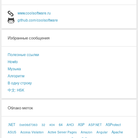
www.coolsoftware.ru
github.com/coolsoftware
Избранные сообщения
Полезные ссылки
Howto
Музыка
Алгоритм
В одну строку
中文: HSK
Облако меток
.NET
64
ASP
ASProtect
0xe06d7363
32
404
AHCI
ASP.NET
Apache
ASUS
Access Violation
Active Server Pages
Amazon
Angular