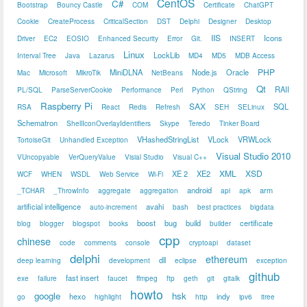
CentOS
C#
Bootstrap
Bouncy Castle
COM
Certificate
ChatGPT
Cookie
CreateProcess
CriticalSection
DST
Delphi
Designer
Desktop
IIS
Icons
Driver
EC2
EOSIO
Enhanced Security
Error
Git.
INSERT
Linux
LockLib
Interval Tree
Java
Lazarus
MD4
MD5
MDB Access
PHP
MiniDLNA
Node.js
Oracle
Mac
Microsoft
MikroTik
NetBeans
Qt
RAII
PL/SQL
ParseServerCookie
Performance
Perl
Python
QString
Raspberry Pi
SAX
SQL
RSA
React
Redis
Refresh
SEH
SELinux
Schematron
ShellIconOverlayIdentifiers
Skype
Teredo
Tinker Board
VHashedStringList
VLock
VRWLock
TortoiseGit
Unhandled Exception
Visual Studio 2010
VUncopyable
VerQueryValue
Visial Studio
Visual C++
XML
XSD
XE 2
XE2
WCF
WHEN
WSDL
Web Service
Wi-Fi
android
arm
_TCHAR
_ThrowInfo
aggregate
aggregation
api
apk
artificial intelligence
avahi
auto-increment
bash
best practices
bigdata
boost
bug
build
certificate
blog
blogger
blogspot
books
builder
cpp
chinese
code
comments
console
cryptoapi
dataset
delphi
ethereum
dll
deep learning
development
eclipse
exception
github
fast insert
exe
failure
faucet
ffmpeg
ftp
geth
git
gitalk
howto
google
hsk
hexo
indy
go
highlight
http
ipv6
itree