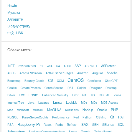
Howto
Музыка
Алгоритм
В одну строку
中文: HSK
Облако меток
.NET
64
ASP
ASProtect
0xe06d7363
32
404
AHCI
ASP.NET
Apache
ASUS
Access Violation
Active Server Pages
Amazon
Angular
CentOS
C#
Bootstrap
Bouncy Castle
COM
Certificate
ChatGPT
Cookie
CreateProcess
CriticalSection
DST
Delphi
Designer
Desktop
IIS
Icons
Driver
EC2
EOSIO
Enhanced Security
Error
Git.
INSERT
Linux
LockLib
Interval Tree
Java
Lazarus
MD4
MD5
MDB Access
PHP
MiniDLNA
Node.js
Oracle
Mac
Microsoft
MikroTik
NetBeans
Qt
RAII
PL/SQL
ParseServerCookie
Performance
Perl
Python
QString
Raspberry Pi
SAX
SQL
RSA
React
Redis
Refresh
SEH
SELinux
Schematron
ShellIconOverlayIdentifiers
Skype
Teredo
Tinker Board