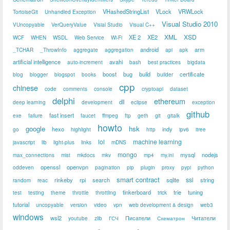
VHashedStringList
VLock
VRWLock
TortoiseGit
Unhandled Exception
Visual Studio 2010
VUncopyable
VerQueryValue
Visial Studio
Visual C++
XML
XSD
XE 2
XE2
WCF
WHEN
WSDL
Web Service
Wi-Fi
android
arm
_TCHAR
_ThrowInfo
aggregate
aggregation
api
apk
artificial intelligence
avahi
auto-increment
bash
best practices
bigdata
boost
bug
build
certificate
blog
blogger
blogspot
books
builder
cpp
chinese
code
comments
console
cryptoapi
dataset
delphi
ethereum
dll
deep learning
development
eclipse
exception
github
fast insert
exe
failure
faucet
ffmpeg
ftp
geth
git
gitalk
howto
google
hsk
hexo
indy
go
highlight
http
ipv6
itree
lol
machine learning
javascript
lib
light-plus
links
mDNS
mongo
mysql
nodejs
max_connections
mist
mkdocs
mkv
mp4
my.ini
openssl
openvpn
oddeven
pagination
pip
plugin
proxy
pypi
python
smart contract
ssl
rinkeby
rpi
search
sqlite
string
random
reac
tinkerboard
trie
tuning
test
testing
theme
throttle
throttling
trick
tutorial
uncopyable
version
video
vpn
web development & design
web3
windows
wsl2
Писатели
Читатели
youtube
zlib
ГСЧ
Схематрон