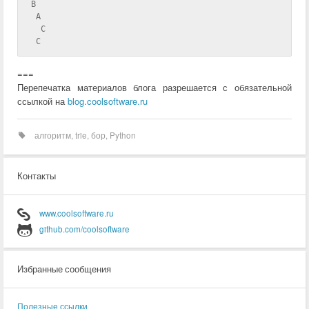
 B
  A
   C
  C
===
Перепечатка материалов блога разрешается с обязательной
ссылкой на
blog.coolsoftware.ru
алгоритм
,
trie
,
бор
,
Python
Контакты
www.coolsoftware.ru
github.com/coolsoftware
Избранные сообщения
Полезные ссылки