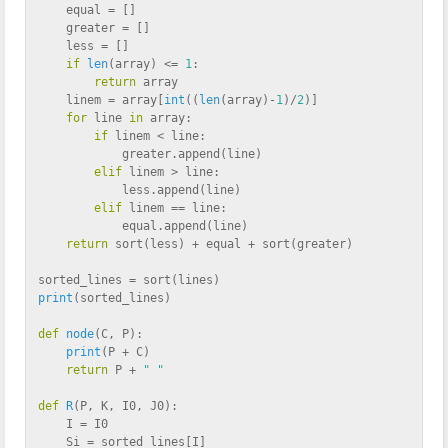
    equal = []
    greater = []
    less = []
if
len
(array) <= 
1
:
return
 array
    linem = array[
int
((
len
(array)-
1
)/
2
)]
for
 line 
in
 array:
if
 linem < line:
            greater.append(line)
elif
 linem > line:
            less.append(line)
elif
 linem == line:
            equal.append(line)
return
 sort(less) + equal + sort(greater)
sorted_lines = sort(lines) 
print
(sorted_lines)
def
node
(
C, P
):
print
(P + C)
return
 P + 
" "
def
R
(
P, K, I0, J0
):
    I = I0
    Si = sorted_lines[I]