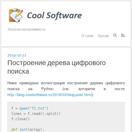
Записки программиста
О себе
Архив


2016-03-23
Построение дерева цифрового
поиска
Ниже приведена иллюстрация построения дерева цифрового
поиска на Python (см. алгоритм в посте
http://blog.coolsoftware.ru/2016/03/blog-post.html
):
f = 
open
(
"f1.txt"
)
lines = f.read().split()
f.close()
def
sort
(
array
):