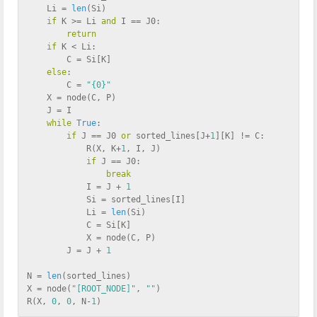
    Li = 
len
(Si)
if
 K >= Li 
and
 I == J0:
return
if
 K < Li:
        C = Si[K]
else
:
        C = 
"{0}"
    X = node(C, P)
    J = I
while
True
:
if
 J == J0 
or
 sorted_lines[J+
1
][K] != C:
            R(X, K+
1
, I, J)
if
 J == J0:
break
            I = J + 
1
            Si = sorted_lines[I]
            Li = 
len
(Si)
            C = Si[K]
            X = node(C, P)
        J = J + 
1
N = 
len
(sorted_lines)
X = node(
"[ROOT_NODE]"
, 
""
)
R(X, 
0
, 
0
, N-
1
)