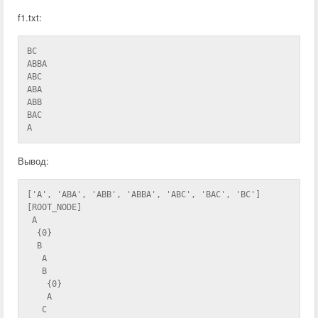
f1.txt:
BC
ABBA
ABC
ABA
ABB
BAC
A
Вывод:
['A', 'ABA', 'ABB', 'ABBA', 'ABC', 'BAC', 'BC']
[ROOT_NODE]
 A
  {0}
  B
   A
   B
    {0}
    A
   C