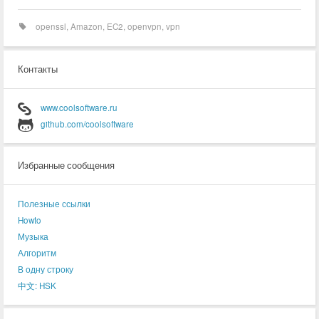
openssl
,
Amazon
,
EC2
,
openvpn
,
vpn
Контакты
www.coolsoftware.ru
github.com/coolsoftware
Избранные сообщения
Полезные ссылки
Howto
Музыка
Алгоритм
В одну строку
中文: HSK