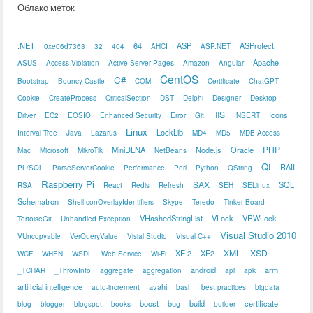
Облако меток
.NET
64
ASP
ASProtect
0xe06d7363
32
404
AHCI
ASP.NET
Apache
ASUS
Access Violation
Active Server Pages
Amazon
Angular
CentOS
C#
Bootstrap
Bouncy Castle
COM
Certificate
ChatGPT
Cookie
CreateProcess
CriticalSection
DST
Delphi
Designer
Desktop
IIS
Icons
Driver
EC2
EOSIO
Enhanced Security
Error
Git.
INSERT
Linux
LockLib
Interval Tree
Java
Lazarus
MD4
MD5
MDB Access
PHP
MiniDLNA
Node.js
Oracle
Mac
Microsoft
MikroTik
NetBeans
Qt
RAII
PL/SQL
ParseServerCookie
Performance
Perl
Python
QString
Raspberry Pi
SAX
SQL
RSA
React
Redis
Refresh
SEH
SELinux
Schematron
ShellIconOverlayIdentifiers
Skype
Teredo
Tinker Board
VHashedStringList
VLock
VRWLock
TortoiseGit
Unhandled Exception
Visual Studio 2010
VUncopyable
VerQueryValue
Visial Studio
Visual C++
XML
XSD
XE 2
XE2
WCF
WHEN
WSDL
Web Service
Wi-Fi
android
arm
_TCHAR
_ThrowInfo
aggregate
aggregation
api
apk
artificial intelligence
avahi
auto-increment
bash
best practices
bigdata
boost
bug
build
certificate
blog
blogger
blogspot
books
builder