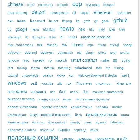
cpp
chinese
code
comments
console
cryptoapi
dataset
delphi
ethereum
dll
deep learning
development
eclipse
exception
github
fast insert
exe
failure
faucet
ffmpeg
ftp
geth
git
gitalk
howto
google
hsk
hexo
indy
go
highlight
http
ipv6
itree
lol
machine learning
javascript
lib
light-plus
links
mDNS
mongo
mysql
nodejs
max_connections
mist
mkdocs
mkv
mp4
my.ini
openssl
openvpn
oddeven
pagination
pip
plugin
proxy
pypi
python
smart contract
ssl
rinkeby
rpi
search
sqlite
string
random
reac
tinkerboard
trie
tuning
test
testing
theme
throttle
throttling
trick
tutorial
uncopyable
version
video
vpn
web development & design
web3
windows
wsl2
Писатели
Читатели
youtube
zlib
ГСЧ
Схематрон
алгоритм
анекдоты
блог
бор
баг
блоги
будущее профессии
быстрая вставка
в одну строку
видео
виртуальная функция
дерево интервалов
дерево отрезков
документация
зарядка
иконки
китайский язык
искусственный интеллект
исключения
йога
книги
комментарии
консоль
конструктор
кунгфу
лень
музыка
обновить
парсер
обработка ошибок
обучение
переезд
поиск
полезные ссылки
программисты и ИИ
пример
проверка