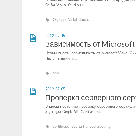
Qt for Visual Studio 20...
Qt
,
cpp
,
Visial Studio
2012-07-15
Зависимость от Microsoft
Чтобы убрать зависимость от Microsoft Visual C++
Получающийся...
cpp
2012-07-05
Проверка серверного сер
В моем посте про проверку серверного сертифик
функции CryptoAPI CertGetIssu...
certificate
,
ssl
,
Enhanced Security