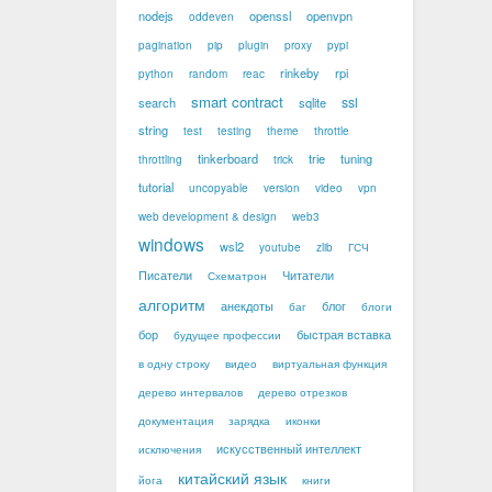
nodejs
openssl
openvpn
oddeven
pagination
pip
plugin
proxy
pypi
rinkeby
rpi
python
random
reac
smart contract
ssl
search
sqlite
string
test
testing
theme
throttle
tinkerboard
trie
tuning
throttling
trick
tutorial
uncopyable
version
video
vpn
web development & design
web3
windows
wsl2
youtube
zlib
ГСЧ
Писатели
Читатели
Схематрон
алгоритм
анекдоты
блог
баг
блоги
бор
быстрая вставка
будущее профессии
в одну строку
видео
виртуальная функция
дерево интервалов
дерево отрезков
документация
зарядка
иконки
искусственный интеллект
исключения
китайский язык
йога
книги