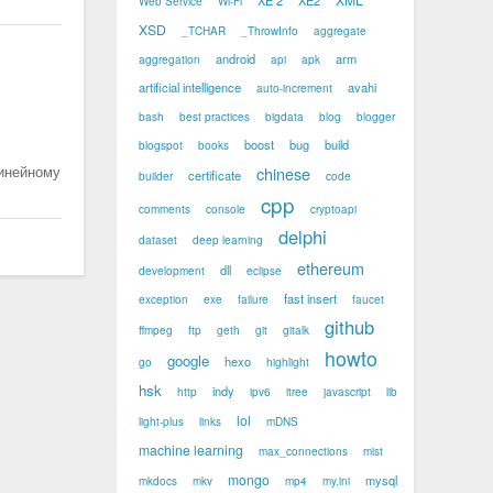
XE 2
XE2
Web Service
Wi-Fi
XSD
_TCHAR
_ThrowInfo
aggregate
android
arm
aggregation
api
apk
artificial intelligence
avahi
auto-increment
bash
best practices
bigdata
blog
blogger
boost
bug
build
blogspot
books
линейному
chinese
certificate
builder
code
cpp
comments
console
cryptoapi
delphi
dataset
deep learning
ethereum
dll
development
eclipse
fast insert
exception
exe
failure
faucet
github
ffmpeg
ftp
geth
git
gitalk
howto
google
hexo
go
highlight
hsk
indy
http
ipv6
itree
javascript
lib
lol
light-plus
links
mDNS
machine learning
max_connections
mist
mongo
mysql
mkdocs
mkv
mp4
my.ini