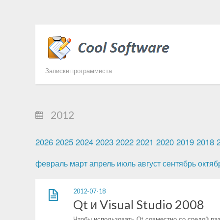
Записки программиста
2012
2026
2025
2024
2023
2022
2021
2020
2019
2018
февраль
март
апрель
июль
август
сентябрь
октяб
2012-07-18
Qt и Visual Studio 2008
Чтобы использовать Qt совместно со средой раз