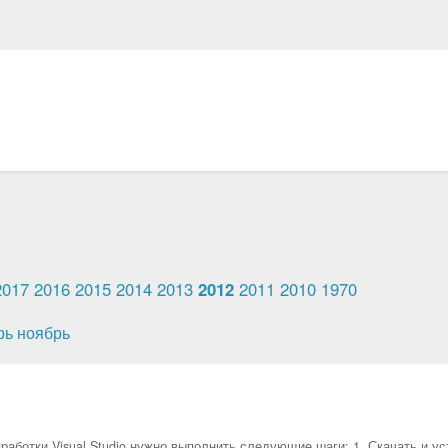
2017
2016
2015
2014
2013
2012
2011
2010
1970
рь
ноябрь
работки Visual Studio нужно выполнить следующие шаги: 1. Скачать и ус