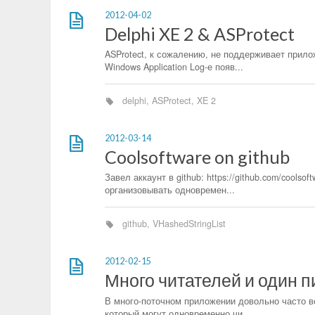
2012-04-02
Delphi XE 2 & ASProtect
ASProtect, к сожалению, не поддерживает прилож
Windows Application Log-е появ...
delphi
,
ASProtect
,
XE 2
2012-03-14
Coolsoftware on github
Завел аккаунт в github: https://github.com/coolso
организовывать одновремен...
github
,
VHashedStringList
2012-02-15
Много читателей и один п
В много-поточном приложении довольно часто в
который могут одновременно чи...