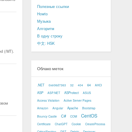
Полезные ссылки
Howto
Музыка
Алгоритм
В одну строку
中文: HSK
d (/MT).
Облако меток
.NET
64
0xe06d7363
32
404
AHCI
ASP
ASProtect
ASP.NET
ASUS
Access Violation
Active Server Pages
зовом
Apache
Amazon
Angular
Bootstrap
CentOS
C#
Bouncy Castle
COM
Certificate
ChatGPT
Cookie
CreateProcess
CriticalSection
DST
Delphi
Designer