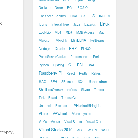
Desktop
Driver
EC2
EOSIO
IIS
Enhanced Security
Error
Git.
INSERT
В
Linux
Icons
Interval Tree
Java
Lazarus
LockLib
MD4
MD5
MDB Access
Mac
MiniDLNA
Microsoft
MikroTik
NetBeans
PHP
Node.js
Oracle
PL/SQL
ParseServerCookie
Performance
Perl
Qt
RAII
Python
QString
RSA
Raspberry Pi
React
Redis
Refresh
SAX
SQL
Schematron
SEH
SELinux
ShellIconOverlayIdentifiers
Skype
Teredo
Tinker Board
TortoiseGit
VHashedStringList
Unhandled Exception
VLock
VRWLock
VUncopyable
VerQueryValue
Visial Studio
Visual C++
Visual Studio 2010
WCF
WHEN
WSDL
есурсу,
XML