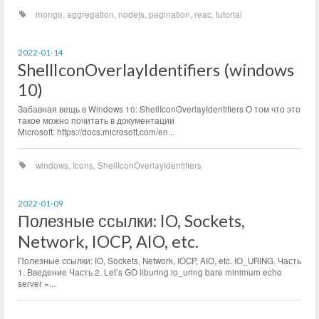
mongo
,
aggregation
,
nodejs
,
pagination
,
reac
,
tutorial
2022-01-14
ShellIconOverlayIdentifiers (windows
10)
Забавная вещь в Windows 10: ShellIconOverlayIdentifiers О том что это
такое можно почитать в документации
Microsoft: https://docs.microsoft.com/en...
windows
,
Icons
,
ShellIconOverlayIdentifiers
2022-01-09
Полезные ссылки: IO, Sockets,
Network, IOCP, AIO, etc.
Полезные ссылки: IO, Sockets, Network, IOCP, AIO, etc. IO_URING. Часть
1. Введение Часть 2. Let’s GO liburing io_uring bare minimum echo
server =...