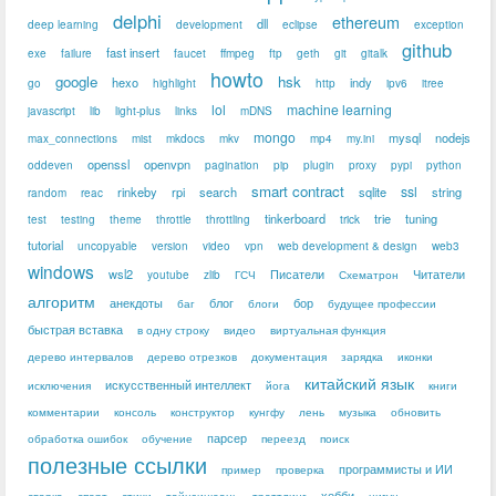
delphi
ethereum
dll
deep learning
development
eclipse
exception
github
fast insert
exe
failure
faucet
ffmpeg
ftp
geth
git
gitalk
howto
google
hsk
hexo
indy
go
highlight
http
ipv6
itree
lol
machine learning
javascript
lib
light-plus
links
mDNS
mongo
mysql
nodejs
max_connections
mist
mkdocs
mkv
mp4
my.ini
openssl
openvpn
oddeven
pagination
pip
plugin
proxy
pypi
python
smart contract
ssl
rinkeby
rpi
search
sqlite
string
random
reac
tinkerboard
trie
tuning
test
testing
theme
throttle
throttling
trick
tutorial
uncopyable
version
video
vpn
web development & design
web3
windows
wsl2
Писатели
Читатели
youtube
zlib
ГСЧ
Схематрон
алгоритм
анекдоты
блог
бор
баг
блоги
будущее профессии
быстрая вставка
в одну строку
видео
виртуальная функция
дерево интервалов
дерево отрезков
документация
зарядка
иконки
китайский язык
искусственный интеллект
исключения
йога
книги
комментарии
консоль
конструктор
кунгфу
лень
музыка
обновить
парсер
обработка ошибок
обучение
переезд
поиск
полезные ссылки
программисты и ИИ
пример
проверка
хобби