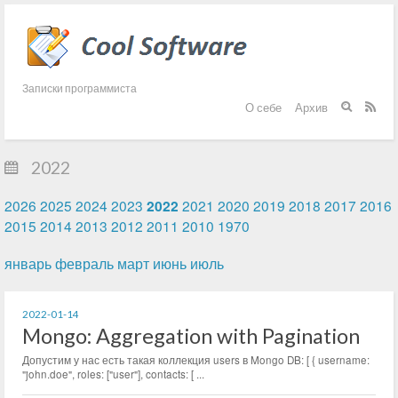
Записки программиста
О себе
Архив


2022
2026
2025
2024
2023
2022
2021
2020
2019
2018
2017
2016
2015
2014
2013
2012
2011
2010
1970
январь
февраль
март
июнь
июль
2022-01-14
Mongo: Aggregation with Pagination
Допустим у нас есть такая коллекция users в Mongo DB: [ { username:
"john.doe", roles: ["user"], contacts: [ ...