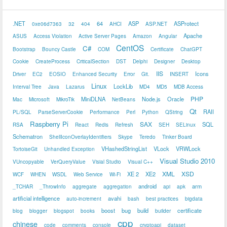
.NET
64
ASP
ASProtect
0xe06d7363
32
404
AHCI
ASP.NET
Apache
ASUS
Access Violation
Active Server Pages
Amazon
Angular
CentOS
C#
Bootstrap
Bouncy Castle
COM
Certificate
ChatGPT
Cookie
CreateProcess
CriticalSection
DST
Delphi
Designer
Desktop
IIS
Icons
Driver
EC2
EOSIO
Enhanced Security
Error
Git.
INSERT
Linux
LockLib
Interval Tree
Java
Lazarus
MD4
MD5
MDB Access
PHP
MiniDLNA
Node.js
Oracle
Mac
Microsoft
MikroTik
NetBeans
Qt
RAII
PL/SQL
ParseServerCookie
Performance
Perl
Python
QString
Raspberry Pi
SAX
SQL
RSA
React
Redis
Refresh
SEH
SELinux
Schematron
ShellIconOverlayIdentifiers
Skype
Teredo
Tinker Board
VHashedStringList
VLock
VRWLock
TortoiseGit
Unhandled Exception
Visual Studio 2010
VUncopyable
VerQueryValue
Visial Studio
Visual C++
XML
XSD
XE 2
XE2
WCF
WHEN
WSDL
Web Service
Wi-Fi
android
arm
_TCHAR
_ThrowInfo
aggregate
aggregation
api
apk
artificial intelligence
avahi
auto-increment
bash
best practices
bigdata
boost
bug
build
certificate
blog
blogger
blogspot
books
builder
cpp
chinese
code
comments
console
cryptoapi
dataset