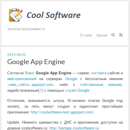
Записки программиста
О себе
Архив


2011-06-22
Google App Engine
Согласно
Вики
:
Google App Engine
— сервис
хостинга
сайтов и
web-приложений
на серверах
Google
с бесплатным именем
<имя_сайта>.appspot.com
, либо с
собственным именем
,
задействованным
[1]
с помощью
служб Google
Отличная, оказывается, штука. Установил плагин Google под
эклипс, за пять минут создал и задеплоил простейшее
приложение:
http://coolsoftware-test.appspot.com/
.
Update. Немного шаманства с ДНС и приложение доступно на
домене coolsoftware.ru:
http://testapp.coolsoftware.ru/