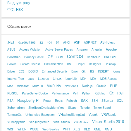
В одну строку
中文: HSK
Облако меток
.NET
64
ASP
ASProtect
0xe06d7363
32
404
AHCI
ASP.NET
Apache
ASUS
Access Violation
Active Server Pages
Amazon
Angular
CentOS
C#
Bootstrap
Bouncy Castle
COM
Certificate
ChatGPT
Cookie
CreateProcess
CriticalSection
DST
Delphi
Designer
Desktop
IIS
Icons
Driver
EC2
EOSIO
Enhanced Security
Error
Git.
INSERT
Linux
LockLib
Interval Tree
Java
Lazarus
MD4
MD5
MDB Access
PHP
MiniDLNA
Node.js
Oracle
Mac
Microsoft
MikroTik
NetBeans
Qt
RAII
PL/SQL
ParseServerCookie
Performance
Perl
Python
QString
Raspberry Pi
SAX
SQL
RSA
React
Redis
Refresh
SEH
SELinux
Schematron
ShellIconOverlayIdentifiers
Skype
Teredo
Tinker Board
VHashedStringList
VLock
VRWLock
TortoiseGit
Unhandled Exception
Visual Studio 2010
VUncopyable
VerQueryValue
Visial Studio
Visual C++
XML
XSD
XE 2
XE2
WCF
WHEN
WSDL
Web Service
Wi-Fi