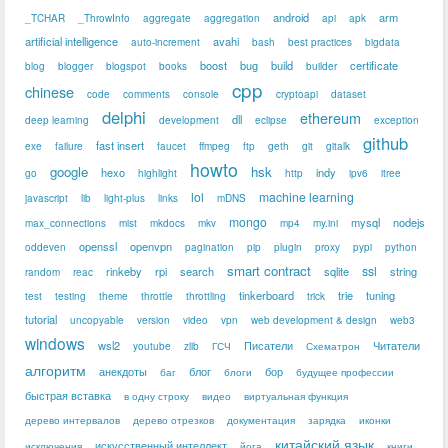
android
arm
_TCHAR
_ThrowInfo
aggregate
aggregation
api
apk
artificial intelligence
avahi
auto-increment
bash
best practices
bigdata
boost
bug
build
certificate
blog
blogger
blogspot
books
builder
cpp
chinese
code
comments
console
cryptoapi
dataset
delphi
ethereum
dll
deep learning
development
eclipse
exception
github
fast insert
exe
failure
faucet
ffmpeg
ftp
geth
git
gitalk
howto
google
hsk
hexo
indy
go
highlight
http
ipv6
itree
lol
machine learning
javascript
lib
light-plus
links
mDNS
mongo
mysql
nodejs
max_connections
mist
mkdocs
mkv
mp4
my.ini
openssl
openvpn
oddeven
pagination
pip
plugin
proxy
pypi
python
smart contract
ssl
rinkeby
rpi
search
sqlite
string
random
reac
tinkerboard
trie
tuning
test
testing
theme
throttle
throttling
trick
tutorial
uncopyable
version
video
vpn
web development & design
web3
windows
wsl2
Писатели
Читатели
youtube
zlib
ГСЧ
Схематрон
алгоритм
анекдоты
блог
бор
баг
блоги
будущее профессии
быстрая вставка
в одну строку
видео
виртуальная функция
дерево интервалов
дерево отрезков
документация
зарядка
иконки
китайский язык
искусственный интеллект
исключения
йога
книги