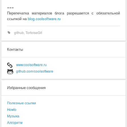
===
Перепечатка материалов блога разрешается с обязательной
ссылкой на
blog.coolsoftware.ru
github
,
TortoiseGit
Контакты
www.coolsoftware.ru
github.com/coolsoftware
Избранные сообщения
Полезные ссылки
Howto
Музыка
Алгоритм