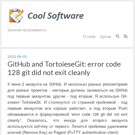
Записки программиста
О себе
Архив


2012-09-05
GitHub and TortoieseGit: error code
128 git did not exit cleanly
У меня 2 аккаунта на GitHub. И несколько разных репозиториев
для разных проектов - некторые должны заливаться на GitHub
под первым аккаунтом, другие - под вторым. Я использую Git-
клиент TortoiseGit. И столкнулся со странной проблемой - под
первым аккаунтом все хорошо работает, а под вторым Push
обламывается в формулировкой “error code 128 git did not exit
cleanly”. Оказалось, что иногда для второго аккаунта
используется ssh-key от первого. Лечится проблема удалением
ключей (Remove Key) из Pagent (PuTTY authentication client).