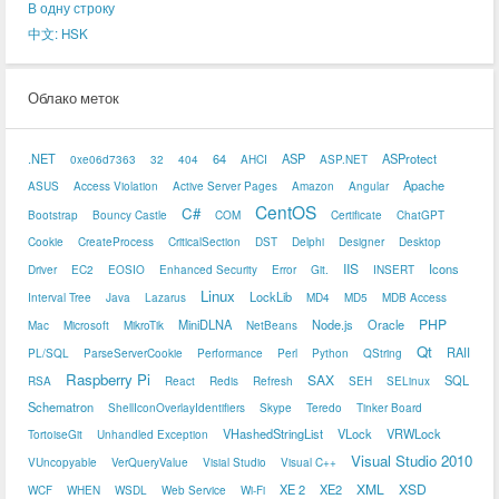
В одну строку
中文: HSK
Облако меток
.NET
64
ASP
ASProtect
0xe06d7363
32
404
AHCI
ASP.NET
Apache
ASUS
Access Violation
Active Server Pages
Amazon
Angular
CentOS
C#
Bootstrap
Bouncy Castle
COM
Certificate
ChatGPT
Cookie
CreateProcess
CriticalSection
DST
Delphi
Designer
Desktop
IIS
Icons
Driver
EC2
EOSIO
Enhanced Security
Error
Git.
INSERT
Linux
LockLib
Interval Tree
Java
Lazarus
MD4
MD5
MDB Access
PHP
MiniDLNA
Node.js
Oracle
Mac
Microsoft
MikroTik
NetBeans
Qt
RAII
PL/SQL
ParseServerCookie
Performance
Perl
Python
QString
Raspberry Pi
SAX
SQL
RSA
React
Redis
Refresh
SEH
SELinux
Schematron
ShellIconOverlayIdentifiers
Skype
Teredo
Tinker Board
VHashedStringList
VLock
VRWLock
TortoiseGit
Unhandled Exception
Visual Studio 2010
VUncopyable
VerQueryValue
Visial Studio
Visual C++
XML
XSD
XE 2
XE2
WCF
WHEN
WSDL
Web Service
Wi-Fi