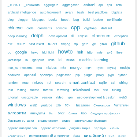
android
arm
_TCHAR
_ThrowInfo
aggregate
aggregation
api
apk
artificial intelligence
avahi
auto-increment
bash
best practices
bigdata
boost
bug
build
certificate
blog
blogger
blogspot
books
builder
cpp
chinese
code
comments
console
cryptoapi
dataset
delphi
ethereum
dll
deep learning
development
eclipse
exception
github
fast insert
exe
failure
faucet
ffmpeg
ftp
geth
git
gitalk
howto
google
hsk
hexo
indy
go
highlight
http
ipv6
itree
lol
machine learning
javascript
lib
light-plus
links
mDNS
mongo
mysql
nodejs
max_connections
mist
mkdocs
mkv
mp4
my.ini
openssl
openvpn
oddeven
pagination
pip
plugin
proxy
pypi
python
smart contract
ssl
rinkeby
rpi
search
sqlite
string
random
reac
tinkerboard
trie
tuning
test
testing
theme
throttle
throttling
trick
tutorial
uncopyable
version
video
vpn
web development & design
web3
windows
wsl2
Писатели
Читатели
youtube
zlib
ГСЧ
Схематрон
алгоритм
анекдоты
блог
бор
баг
блоги
будущее профессии
быстрая вставка
в одну строку
видео
виртуальная функция
дерево интервалов
дерево отрезков
документация
зарядка
иконки
китайский язык
искусственный интеллект
исключения
йога
книги