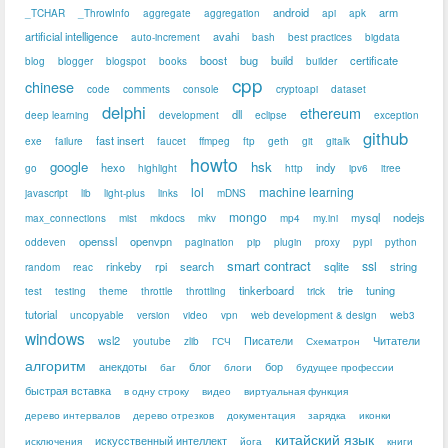
android
arm
_TCHAR
_ThrowInfo
aggregate
aggregation
api
apk
artificial intelligence
avahi
auto-increment
bash
best practices
bigdata
boost
bug
build
certificate
blog
blogger
blogspot
books
builder
cpp
chinese
code
comments
console
cryptoapi
dataset
delphi
ethereum
dll
deep learning
development
eclipse
exception
github
fast insert
exe
failure
faucet
ffmpeg
ftp
geth
git
gitalk
howto
google
hsk
hexo
indy
go
highlight
http
ipv6
itree
lol
machine learning
javascript
lib
light-plus
links
mDNS
mongo
mysql
nodejs
max_connections
mist
mkdocs
mkv
mp4
my.ini
openssl
openvpn
oddeven
pagination
pip
plugin
proxy
pypi
python
smart contract
ssl
rinkeby
rpi
search
sqlite
string
random
reac
tinkerboard
trie
tuning
test
testing
theme
throttle
throttling
trick
tutorial
uncopyable
version
video
vpn
web development & design
web3
windows
wsl2
Писатели
Читатели
youtube
zlib
ГСЧ
Схематрон
алгоритм
анекдоты
блог
бор
баг
блоги
будущее профессии
быстрая вставка
в одну строку
видео
виртуальная функция
дерево интервалов
дерево отрезков
документация
зарядка
иконки
китайский язык
искусственный интеллект
исключения
йога
книги