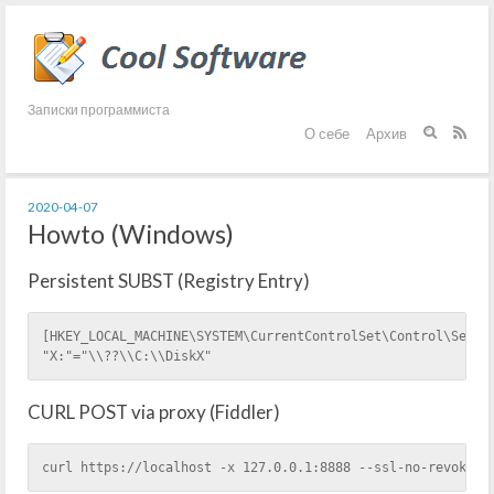
Записки программиста
О себе
Архив


2020-04-07
Howto (Windows)
Persistent SUBST (Registry Entry)
[HKEY_LOCAL_MACHINE\SYSTEM\CurrentControlSet\Control\Sessi
"X:"="\\??\\C:\\DiskX"
CURL POST via proxy (Fiddler)
curl https://localhost -x 127.0.0.1:8888 --ssl-no-revoke -