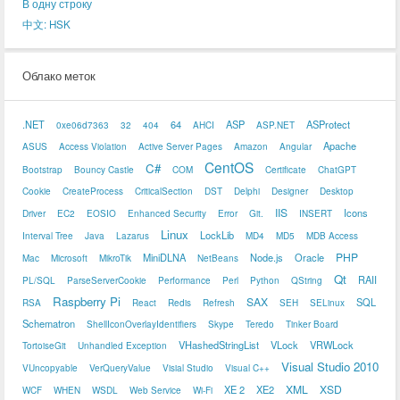
В одну строку
中文: HSK
Облако меток
.NET
64
ASP
ASProtect
0xe06d7363
32
404
AHCI
ASP.NET
Apache
ASUS
Access Violation
Active Server Pages
Amazon
Angular
CentOS
C#
Bootstrap
Bouncy Castle
COM
Certificate
ChatGPT
Cookie
CreateProcess
CriticalSection
DST
Delphi
Designer
Desktop
IIS
Icons
Driver
EC2
EOSIO
Enhanced Security
Error
Git.
INSERT
Linux
LockLib
Interval Tree
Java
Lazarus
MD4
MD5
MDB Access
PHP
MiniDLNA
Node.js
Oracle
Mac
Microsoft
MikroTik
NetBeans
Qt
RAII
PL/SQL
ParseServerCookie
Performance
Perl
Python
QString
Raspberry Pi
SAX
SQL
RSA
React
Redis
Refresh
SEH
SELinux
Schematron
ShellIconOverlayIdentifiers
Skype
Teredo
Tinker Board
VHashedStringList
VLock
VRWLock
TortoiseGit
Unhandled Exception
Visual Studio 2010
VUncopyable
VerQueryValue
Visial Studio
Visual C++
XML
XSD
XE 2
XE2
WCF
WHEN
WSDL
Web Service
Wi-Fi