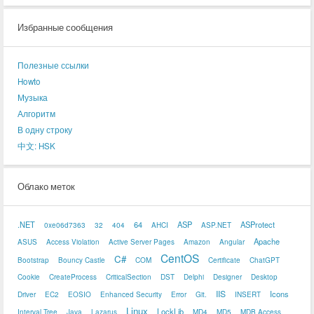
Избранные сообщения
Полезные ссылки
Howto
Музыка
Алгоритм
В одну строку
中文: HSK
Облако меток
.NET
64
ASP
ASProtect
0xe06d7363
32
404
AHCI
ASP.NET
Apache
ASUS
Access Violation
Active Server Pages
Amazon
Angular
CentOS
C#
Bootstrap
Bouncy Castle
COM
Certificate
ChatGPT
Cookie
CreateProcess
CriticalSection
DST
Delphi
Designer
Desktop
IIS
Icons
Driver
EC2
EOSIO
Enhanced Security
Error
Git.
INSERT
Linux
LockLib
Interval Tree
Java
Lazarus
MD4
MD5
MDB Access