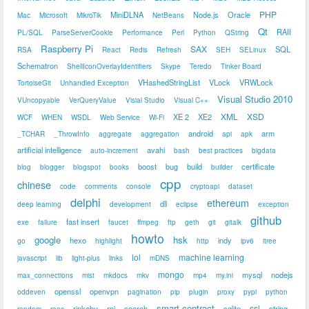
PHP
MiniDLNA
Node.js
Oracle
Mac
Microsoft
MikroTik
NetBeans
Qt
RAII
PL/SQL
ParseServerCookie
Performance
Perl
Python
QString
Raspberry Pi
SAX
SQL
RSA
React
Redis
Refresh
SEH
SELinux
Schematron
ShellIconOverlayIdentifiers
Skype
Teredo
Tinker Board
VHashedStringList
VLock
VRWLock
TortoiseGit
Unhandled Exception
Visual Studio 2010
VUncopyable
VerQueryValue
Visial Studio
Visual C++
XML
XSD
XE 2
XE2
WCF
WHEN
WSDL
Web Service
Wi-Fi
android
arm
_TCHAR
_ThrowInfo
aggregate
aggregation
api
apk
artificial intelligence
avahi
auto-increment
bash
best practices
bigdata
boost
bug
build
certificate
blog
blogger
blogspot
books
builder
cpp
chinese
code
comments
console
cryptoapi
dataset
delphi
ethereum
dll
deep learning
development
eclipse
exception
github
fast insert
exe
failure
faucet
ffmpeg
ftp
geth
git
gitalk
howto
google
hsk
hexo
indy
go
highlight
http
ipv6
itree
lol
machine learning
javascript
lib
light-plus
links
mDNS
mongo
mysql
nodejs
max_connections
mist
mkdocs
mkv
mp4
my.ini
openssl
openvpn
oddeven
pagination
pip
plugin
proxy
pypi
python
smart contract
ssl
rinkeby
rpi
search
sqlite
string