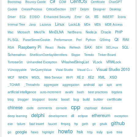
CentOS
C#
Bootstrap
Bouncy Castle
COM
Certificate
ChatGPT
Cookie
CreateProcess
CriticalSection
DST
Delphi
Designer
Desktop
IIS
Icons
Driver
EC2
EOSIO
Enhanced Security
Error
Git.
INSERT
Linux
LockLib
Interval Tree
Java
Lazarus
MD4
MD5
MDB Access
PHP
MiniDLNA
Node.js
Oracle
Mac
Microsoft
MikroTik
NetBeans
Qt
RAII
PL/SQL
ParseServerCookie
Performance
Perl
Python
QString
Raspberry Pi
SAX
SQL
RSA
React
Redis
Refresh
SEH
SELinux
Schematron
ShellIconOverlayIdentifiers
Skype
Teredo
Tinker Board
VHashedStringList
VLock
VRWLock
TortoiseGit
Unhandled Exception
Visual Studio 2010
VUncopyable
VerQueryValue
Visial Studio
Visual C++
XML
XSD
XE 2
XE2
WCF
WHEN
WSDL
Web Service
Wi-Fi
android
arm
_TCHAR
_ThrowInfo
aggregate
aggregation
api
apk
artificial intelligence
avahi
auto-increment
bash
best practices
bigdata
boost
bug
build
certificate
blog
blogger
blogspot
books
builder
cpp
chinese
code
comments
console
cryptoapi
dataset
delphi
ethereum
dll
deep learning
development
eclipse
exception
github
fast insert
exe
failure
faucet
ffmpeg
ftp
geth
git
gitalk
howto
google
hsk
hexo
indy
go
highlight
http
ipv6
itree