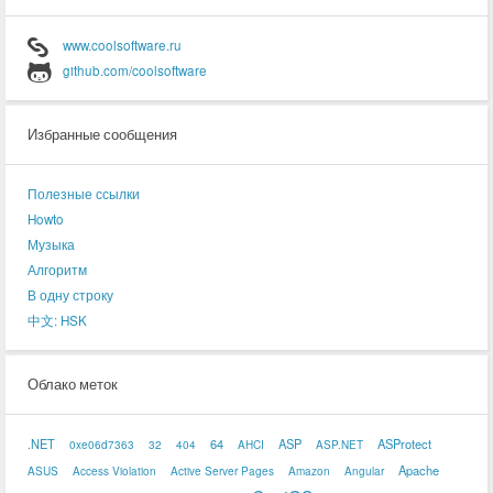
www.coolsoftware.ru
github.com/coolsoftware
Избранные сообщения
Полезные ссылки
Howto
Музыка
Алгоритм
В одну строку
中文: HSK
Облако меток
.NET
64
ASP
ASProtect
0xe06d7363
32
404
AHCI
ASP.NET
Apache
ASUS
Access Violation
Active Server Pages
Amazon
Angular